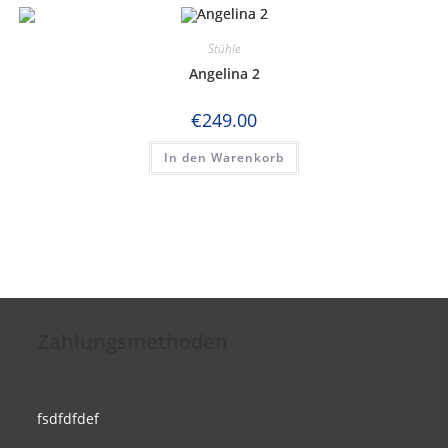
Stühle
Angelina 2
€
249.00
In den Warenkorb
Zahlungsmethoden
fsdfdfdef